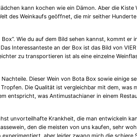
Mädchen kann kochen wie ein Dämon. Aber die Kiste W
elt des Weinkaufs geöffnet, die mir seither Hunderte 
a Box“. Wie du auf dem Bild sehen kannst, kommt er in
Das Interessanteste an der Box ist das Bild von VIER
eichter zu transportieren ist als eine einzelne Weinfl
ne Nachteile. Dieser Wein von Bota Box sowie einige s
e Tropfen. Die Qualität ist vergleichbar mit dem, was 
 entspricht, was Antimustachianer in einem Restaura
öchst unvorteilhafte Krankheit, die man entwickeln k
klassewein, den die meisten von uns kaufen, sehr wo
n experimentiert, aber leider zwang mich die schiere