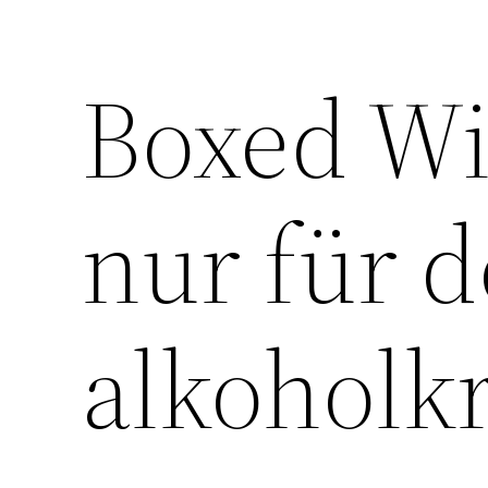
Boxed Wi
nur für d
alkoholk