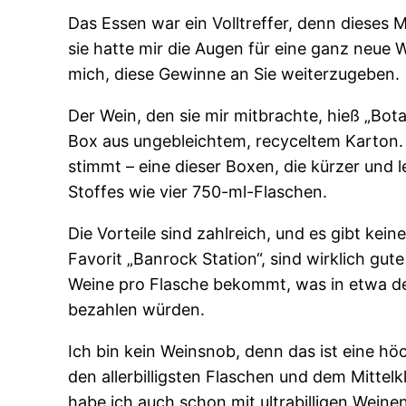
Das Essen war ein Volltreffer, denn dieses 
sie hatte mir die Augen für eine ganz neue W
mich, diese Gewinne an Sie weiterzugeben.
Der Wein, den sie mir mitbrachte, hieß „Bot
Box aus ungebleichtem, recyceltem Karton. 
stimmt – eine dieser Boxen, die kürzer und l
Stoffes wie vier 750-ml-Flaschen.
Die Vorteile sind zahlreich, und es gibt kei
Favorit „Banrock Station“, sind wirklich gut
Weine pro Flasche bekommt, was in etwa dem
bezahlen würden.
Ich bin kein Weinsnob, denn das ist eine h
den allerbilligsten Flaschen und dem Mittel
habe ich auch schon mit ultrabilligen Weine